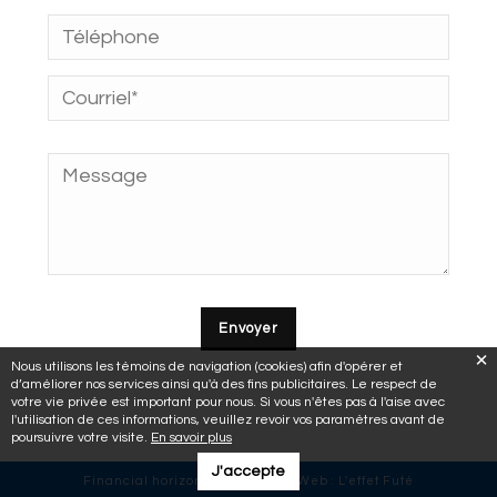
Nous utilisons les témoins de navigation (cookies) afin d'opérer et
d’améliorer nos services ainsi qu'à des fins publicitaires. Le respect de
votre vie privée est important pour nous. Si vous n'êtes pas à l'aise avec
l'utilisation de ces informations, veuillez revoir vos paramètres avant de
poursuivre votre visite.
En savoir plus
J'accepte
Financial horizons © 2018 | Site Web :
L'effet Futé