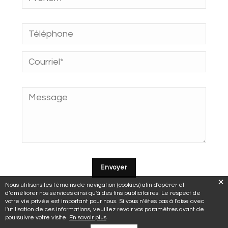
Nous utilisons les témoins de navigation (cookies) afin d'opérer et
d’améliorer nos services ainsi qu'à des fins publicitaires. Le respect de
votre vie privée est important pour nous. Si vous n'êtes pas à l'aise avec
l'utilisation de ces informations, veuillez revoir vos paramètres avant de
poursuivre votre visite.
En savoir plus